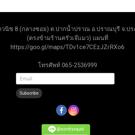
กวนิช 8 (กลางซอย) ต.ปากน้ำปราณ อ.ปราณบุรี จ.ประ
(ตรงข้ามร้านครัวเจ๊แมว) แผนที่
https://goo.gl/maps/TDv1ce7CEzJZrRXo6
โทรศัพท์ 065-2536999
Subscribe
@sundrysquid