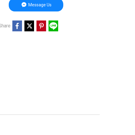
Message Us
Share