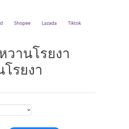
id
Shopee
Lazada
Tiktok
งหวานโรยงา
านโรยงา