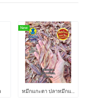
New
ว
หมึกแกะตา ปลาหมึกแห้ง