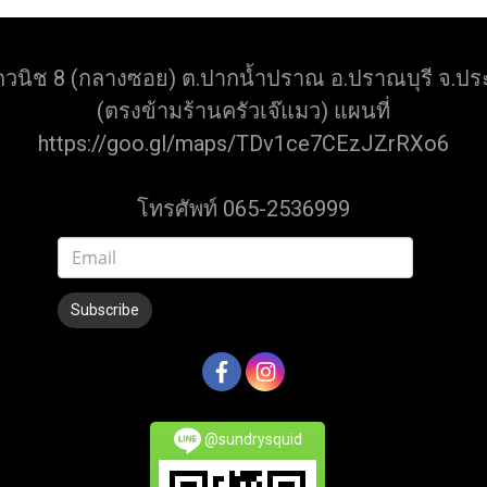
กวนิช 8 (กลางซอย) ต.ปากน้ำปราณ อ.ปราณบุรี จ.ประ
(ตรงข้ามร้านครัวเจ๊แมว) แผนที่
https://goo.gl/maps/TDv1ce7CEzJZrRXo6
โทรศัพท์ 065-2536999
Subscribe
@sundrysquid