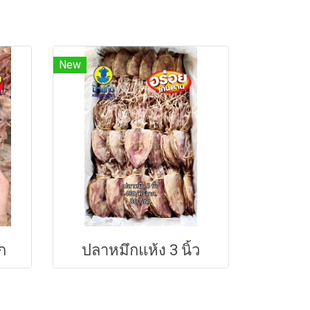
New
ก
ปลาหมึกแห้ง 3 นิ้ว