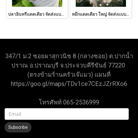
ปลาอินทรีแดดเดียว จัดส่งแบบแช่เย็นเท่านั้น ฟรีกล่องโฟม
หมึกแดดเดียว ใหญ่ จัดส่งแบบแช่เย็นเท่านั้น ฟรีกล่องโฟม
347/1 ม.2 ซอยผาสุกวนิช 8 (กลางซอย) ต.ปากน้ำ
ปราณ อ.ปราณบุรี จ.ประจวบคีรีขันธ์ 77220
(ตรงข้ามร้านครัวเจ๊แมว) แผนที่
https://goo.gl/maps/TDv1ce7CEzJZrRXo6
โทรศัพท์ 065-2536999
Subscribe